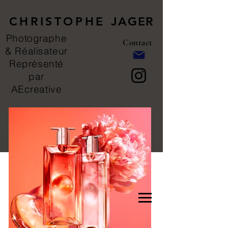
CHRISTOPHE
JAGER
Photographe
Contact
& Réalisateur
Représenté
par
AEcreative